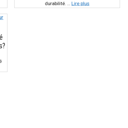
durabilité. …
Lire plus
é
s?
é