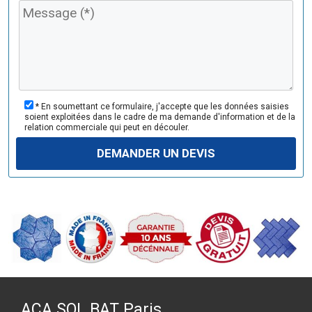
e
u
i
l
l
e
z
* En soumettant ce formulaire, j'accepte que les données saisies
l
soient exploitées dans le cadre de ma demande d'information et de la
relation commerciale qui peut en découler.
a
i
s
s
e
r
c
e
c
h
a
m
ACA SOL BAT Paris